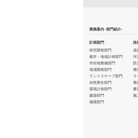
業務案内 -部門紹介-
計画部門
技
研究開発部門
道
都市・地域計画部門
河
市街地整備部門
防
地域開発部門
構
ランドスケープ部門
ラ
自然再生部門
廃
環境計画部門
農
建築部門
施
補償部門