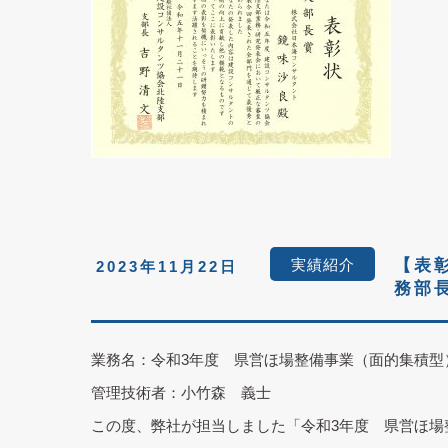
実績紹介
【表
2023年11月22日
務部
業務名：令和3年度 県営ほ場整備事業（面的集積型
管理技術者：小竹森 義士
この度、弊社が担当しました「令和3年度 県営ほ場