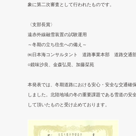
象に第二次審査として行われたものです。
〈支部長賞〉
遠赤外線融雪装置の試験運用
～冬期の立ち往生への備え～
㈱日本海コンサルタント 道路事業本部 道路交通
○鏡味沙良、金森弘晃、加藤栞苑
本発表では、冬期道路における安心・安全な交通確
しました。北陸地域の冬の重要課題である雪道の安
して頂いたものと受け止めております。